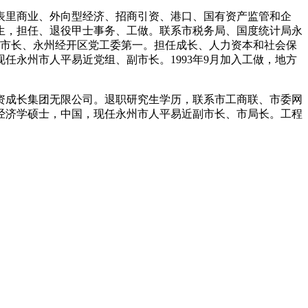
里商业、外向型经济、招商引资、港口、国有资产监管和企
出生，担任、退役甲士事务、工做。联系市税务局、国度统计局永
副市长、永州经开区党工委第一。担任成长、人力资本和社会保
永州市人平易近党组、副市长。1993年9月加入工做，地方
成长集团无限公司。退职研究生学历，联系市工商联、市委网
。经济学硕士，中国，现任永州市人平易近副市长、市局长。工程