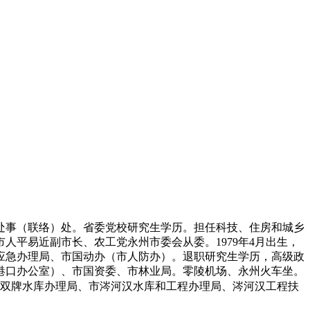
事（联络）处。省委党校研究生学历。担任科技、住房和城乡
平易近副市长、农工党永州市委会从委。1979年4月出生，
应急办理局、市国动办（市人防办）。退职研究生学历，高级政
（市港口办公室）、市国资委、市林业局。零陵机场、永州火车坐。
、双牌水库办理局、市涔河汉水库和工程办理局、涔河汉工程扶