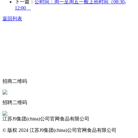
下一篇：
公时间：周一至周五一般上班时间（08:30-
12:00
返回列表
关于我们
食品安全动态
食品安全知识
联系我们
招商二维码
招聘二维码
江苏J9集团(china)公司官网食品有限公司
© 版权 2024 江苏J9集团(china)公司官网食品有限公司