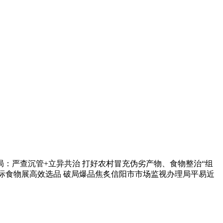
：严查沉管+立异共治 打好农村冒充伪劣产物、食物整治“组
国际食物展高效选品 破局爆品焦炙信阳市市场监视办理局平易近