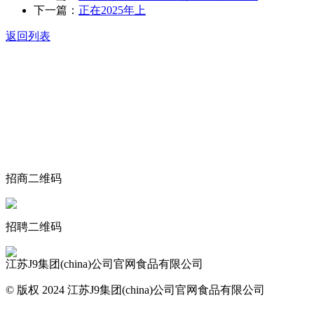
下一篇：
正在2025年上
返回列表
关于我们
食品安全动态
食品安全知识
联系我们
招商二维码
招聘二维码
江苏J9集团(china)公司官网食品有限公司
© 版权 2024 江苏J9集团(china)公司官网食品有限公司