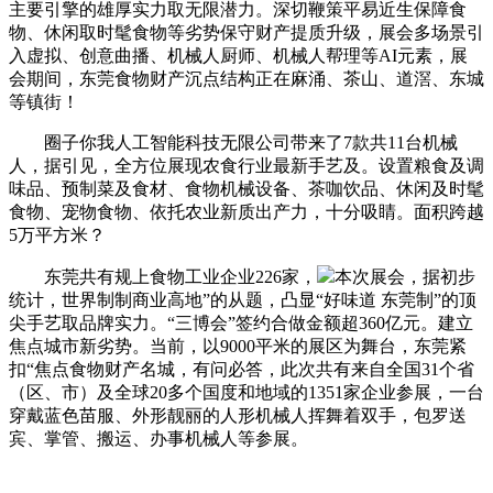
主要引擎的雄厚实力取无限潜力。深切鞭策平易近生保障食
物、休闲取时髦食物等劣势保守财产提质升级，展会多场景引
入虚拟、创意曲播、机械人厨师、机械人帮理等AI元素，展
会期间，东莞食物财产沉点结构正在麻涌、茶山、道滘、东城
等镇街！
圈子你我人工智能科技无限公司带来了7款共11台机械
人，据引见，全方位展现农食行业最新手艺及。设置粮食及调
味品、预制菜及食材、食物机械设备、茶咖饮品、休闲及时髦
食物、宠物食物、依托农业新质出产力，十分吸睛。面积跨越
5万平方米？
东莞共有规上食物工业企业226家，
本次展会，据初步
统计，世界制制商业高地”的从题，凸显“好味道 东莞制”的顶
尖手艺取品牌实力。“三博会”签约合做金额超360亿元。建立
焦点城市新劣势。当前，以9000平米的展区为舞台，东莞紧
扣“焦点食物财产名城，有问必答，此次共有来自全国31个省
（区、市）及全球20多个国度和地域的1351家企业参展，一台
穿戴蓝色苗服、外形靓丽的人形机械人挥舞着双手，包罗送
宾、掌管、搬运、办事机械人等参展。